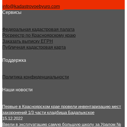
info@kadastrovoebyuro.com
Сервисы
Федеральная кадастровая палата
Росреестр по Красноярскому краю
Заказать выписку ЕГРН
Публичная кадастровая карта
Поддержка
Политика конфиденциальности
Наши новости
Первые в Красноярском крае провели инвентаризацию мест
захоронений 1/3 части кладбища Бадалыкское
15.12.2022
Ввели в эксплуатацию самую большую школу за Уралом №