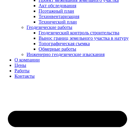
Проект межевания земельного участка
Акт обследования
Поэтажный план
Техинвентаризация
Технический план
Геодезические работы​
Геодезический контроль строительства
Вынос границ земельного участка в натуру
Топографическая съемка
Обмерные работы
Инженерно геодезические изыскания
О компании
Цены
Работы
Контакты